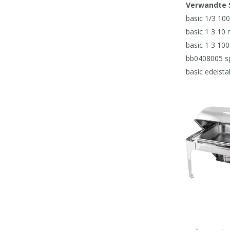
Verwandte 
basic 1/3 1
basic 1 3 10
basic 1 3 1
bb0408005 sp
basic edelst