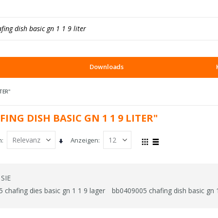
Downloads
TER"
ING DISH BASIC GN 1 1 9 LITER"
h
Anzeigen
In
Ansicht
Raster
Liste
aufsteigender
als
Reihenfolge
SIE
chafing dies basic gn 1 1 9 lager
bb0409005 chafing dish basic gn 1 