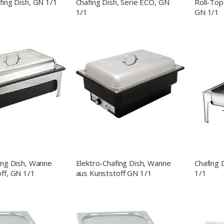
fing Dish, GN 1/1
Chafing Dish, Serie ECO, GN
Roll-Top
1/1
GN 1/1
ing Dish, Wanne
Elektro-Chafing Dish, Wanne
Chafing 
ff, GN 1/1
aus Kunststoff GN 1/1
1/1