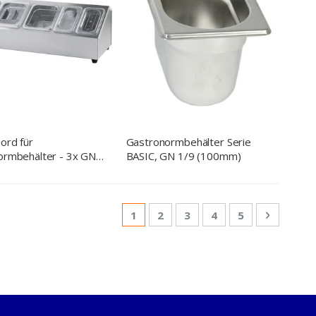
ord für
Gastronormbehälter Serie
ormbehälter - 3x GN
BASIC, GN 1/9 (100mm)
0 mm) und 2x GN 1/9
)
Seite
Sie lesen gerade Seite
Seite
Seite
Seite
Seite
Seite
Weiter
1
2
3
4
5