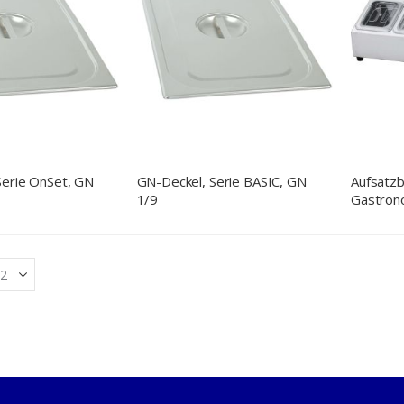
Serie OnSet, GN
GN-Deckel, Serie BASIC, GN
Aufsatzb
1/9
Gastron
1/6 (15
(150 mm