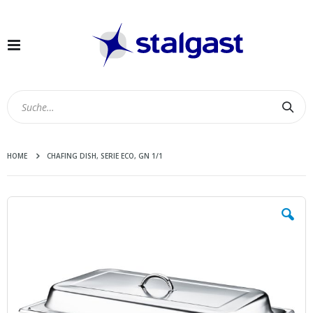
Navigation
umschalten
Suc
HOME
CHAFING DISH, SERIE ECO, GN 1/1
Zum
Ende
der
Bildergalerie
springen