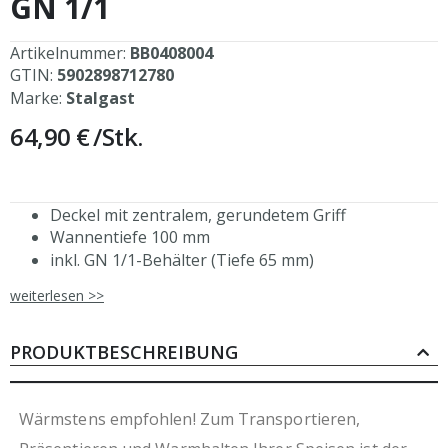
GN 1/1
springen
Artikelnummer:
BB0408004
GTIN:
5902898712780
Marke:
Stalgast
64,90 €
/Stk.
Deckel mit zentralem, gerundetem Griff
Wannentiefe 100 mm
inkl. GN 1/1-Behälter (Tiefe 65 mm)
inkl. 2 Brennpastenbehälter
weiterlesen >>
seitliche Tragegriffe
hochwertiger Edelstahl
PRODUKTBESCHREIBUNG
Wärmstens empfohlen! Zum Transportieren,