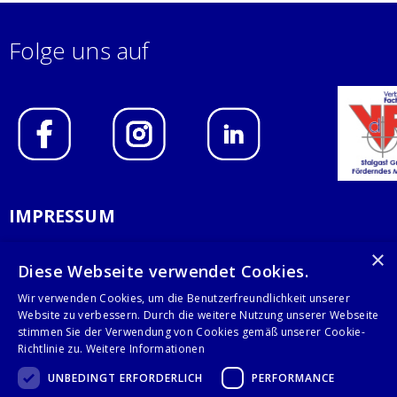
Folge uns auf
IMPRESSUM
DATENSCHUTZERKLÄRUNG
×
Diese Webseite verwendet Cookies.
AGB
Wir verwenden Cookies, um die Benutzerfreundlichkeit unserer
Website zu verbessern. Durch die weitere Nutzung unserer Webseite
KONTAKT
stimmen Sie der Verwendung von Cookies gemäß unserer Cookie-
Richtlinie zu.
Weitere Informationen
Stalgast GmbH
UNBEDINGT ERFORDERLICH
PERFORMANCE
Mary-Somerville-Str.6