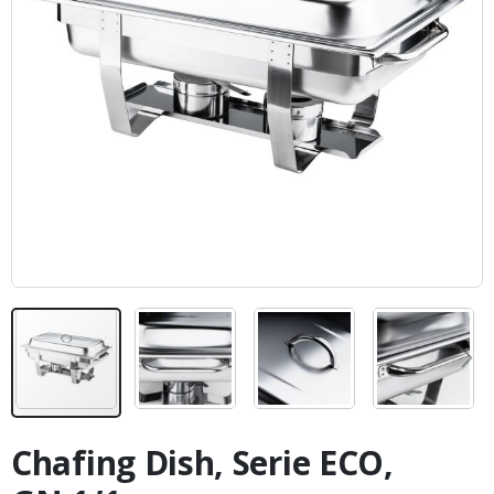
Zum
Anfang
Chafing Dish, Serie ECO,
der
Bildergalerie