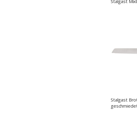
Stalgast Mix
Stalgast Br
geschmiedet