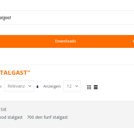
Downloads
STALGAST"
h
Anzeigen
In
Ansicht
Raster
Liste
aufsteigender
als
Reihenfolge
SIE
ood stalgast
700 den funf stalgast