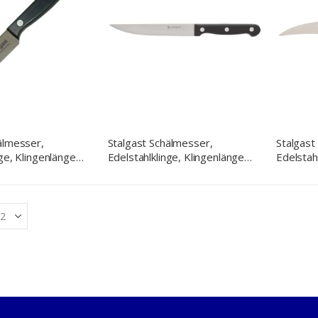
älmesser,
Stalgast Schälmesser,
Stalgas
nge, Klingenlänge
Edelstahlklinge, Klingenlänge
Edelstah
11,5 cm
7,5 cm