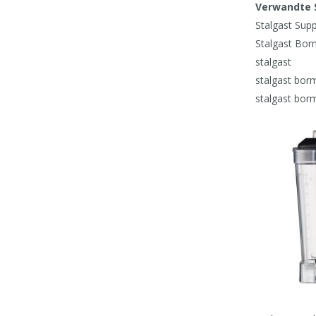
Verwandte 
Stalgast Sup
Stalgast Bor
stalgast
stalgast borm
stalgast borm