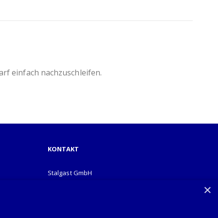
arf einfach nachzuschleifen.
KONTAKT
Stalgast GmbH
Mary-Somerville-Str.6
×
28359 Bremen
info@stalgast.de