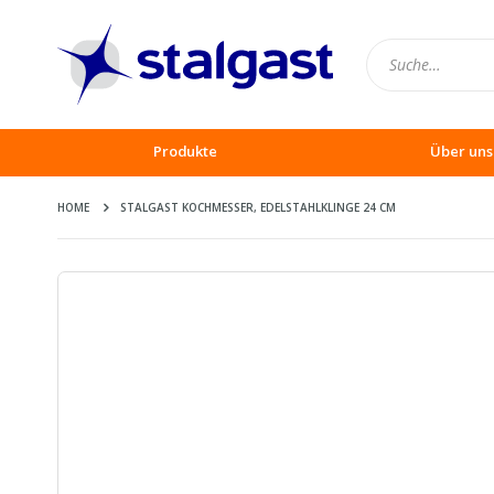
Produkte
Über uns
HOME
STALGAST KOCHMESSER, EDELSTAHLKLINGE 24 CM
Zum
Ende
der
Bildergalerie
springen