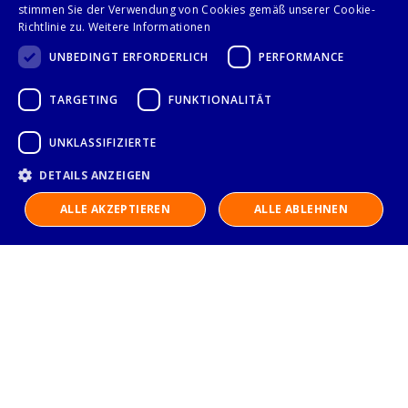
Seite
stimmen Sie der Verwendung von Cookies gemäß unserer Cookie-
Anzeigen
Sie lesen gerade Sei
Seite
Seite
Weiter
1
2
Richtlinie zu.
Weitere Informationen
UNBEDINGT ERFORDERLICH
PERFORMANCE
TARGETING
FUNKTIONALITÄT
Folge uns auf
UNKLASSIFIZIERTE
DETAILS ANZEIGEN
ALLE AKZEPTIEREN
ALLE ABLEHNEN
IMPRESSUM
DATENSCHUTZERKLÄRUNG
AGB