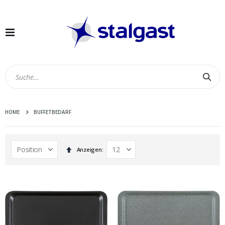
Navigation
umschalten
Suc
HOME
BUFFETBEDARF
In
Anzeigen
absteigender
Reihenfolge