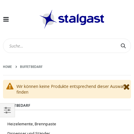
Navigation
umschalten
Suc
HOME
BUFFETBEDARF
Wir können keine Produkte entsprechend dieser Auswahl
finden
BUFFETBEDARF
EINKAUFEN
Heizelemente, Brennpaste
NACH
Dispenser und Ständer