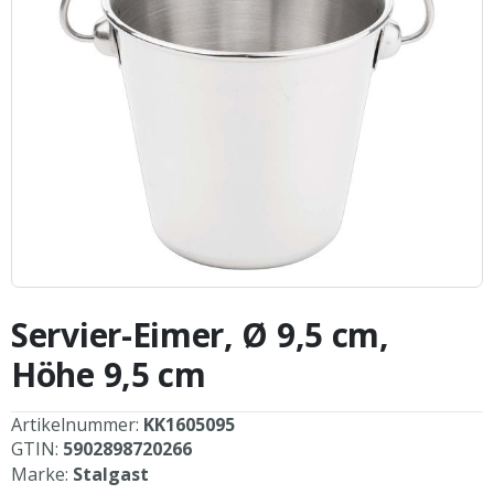
Zum
Anfang
Servier-Eimer, Ø 9,5 cm,
der
Bildergalerie
Höhe 9,5 cm
springen
Artikelnummer:
KK1605095
GTIN:
5902898720266
Marke:
Stalgast