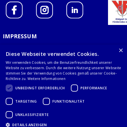
IMPRESSUM
DATENSCHUTZERKLÄRUNG
×
Diese Webseite verwendet Cookies.
AGB
Wir verwenden Cookies, um die Benutzerfreundlichkeit unserer
Website zu verbessern. Durch die weitere Nutzung unserer Webseite
KONTAKT
stimmen Sie der Verwendung von Cookies gemäß unserer Cookie-
Richtlinie zu.
Weitere Informationen
Stalgast GmbH
UNBEDINGT ERFORDERLICH
PERFORMANCE
Mary-Somerville-Str.6
28359 Bremen
TARGETING
FUNKTIONALITÄT
info@stalgast.de
+49 421 408844-0
UNKLASSIFIZIERTE
DETAILS ANZEIGEN