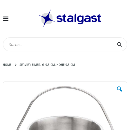
Navigation
umschalten
Suc
HOME
SERVIER-EIMER, Ø 9,5 CM, HÖHE 9,5 CM
Zum
Ende
der
Bildergalerie
springen