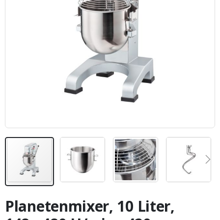
Zum
Anfang
Planetenmixer, 10 Liter,
der
Bildergalerie