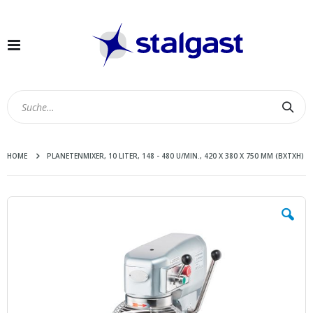
Navigation
umschalten
Suc
HOME
PLANETENMIXER, 10 LITER, 148 - 480 U/MIN., 420 X 380 X 750 MM (BXTXH)
Zum
Ende
der
Bildergalerie
springen