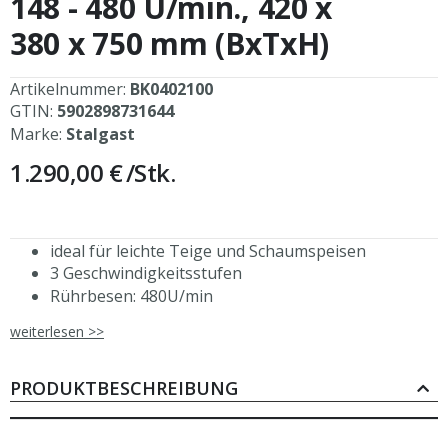
148 - 480 U/min., 420 x
springen
380 x 750 mm (BxTxH)
Artikelnummer:
BK0402100
GTIN:
5902898731644
Marke:
Stalgast
1.290,00 €
/Stk.
ideal für leichte Teige und Schaumspeisen
3 Geschwindigkeitsstufen
Rührbesen: 480U/min
Knethaken: 148 U/min
weiterlesen >>
Flachrührer: 244 U/min
abnehmbare Rührschüssel, Ø 260 mm
Rührschüssel-Volumen 10L
PRODUKTBESCHREIBUNG
Sicherheitsabdeckung
inkl. 3tlg. Patisserie- Set (Rührbesen, Knethaken