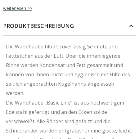
bestimmt für das Abführen von Wrasen in z.B.
weiterlesen >>
Spülküchen, Speiseausgabe oder Warmausgaben
hergestellt aus rostfreiem, ferritischem Stahl
verschweißte Ecken am Haubenkörper
PRODUKTBESCHREIBUNG
gefalzte Ränder und entgratete Schnittkanten
innenliegende, umlaufende
Fett-/Kondensatsammelrinne mit Ablassventil
Die Wandhaube filtert zuverlässig Schmutz und
inkl. LED-Beleuchtung (230V), IP54
Fettteilchen aus der Luft. Über die innenliegende
ab einer Länge >2800 mm geteilt geliefert
Rinne werden Kondensat und Fett gesammelt und
Innenkonstruktion mit einem Abluftraum und
einen Stauraum mit herausnehmbaren Filtern
können von Ihnen leicht und hygienisch mit Hilfe des
Flammschutzfilter einfach entnehmbar und
seitlich angebrachten Kugelhahns abgelassen
spülmaschinengeeignet
werden.
wartungsarm
Lieferung ohne Filter möglich
Die Wandhaube „Basic Line“ ist aus hochwertigem
Installation durch einen Fachmann sowie
Edelstahl gefertigt und an den Ecken solide
Fachabnahme wird empfohlen
verschweißt. Alle Ränder sind gefalzt und die
Schnittränder wurden entgratet für eine glatte, leicht