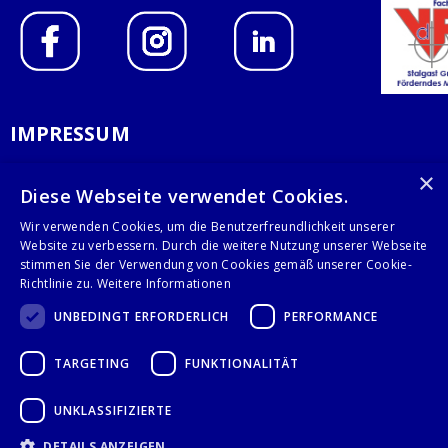
IMPRESSUM
DATENSCHUTZERKLÄRUNG
×
Diese Webseite verwendet Cookies.
AGB
Wir verwenden Cookies, um die Benutzerfreundlichkeit unserer
Website zu verbessern. Durch die weitere Nutzung unserer Webseite
KONTAKT
stimmen Sie der Verwendung von Cookies gemäß unserer Cookie-
Richtlinie zu.
Weitere Informationen
Stalgast GmbH
UNBEDINGT ERFORDERLICH
PERFORMANCE
Mary-Somerville-Str.6
28359 Bremen
TARGETING
FUNKTIONALITÄT
info@stalgast.de
+49 421 408844-0
UNKLASSIFIZIERTE
DETAILS ANZEIGEN