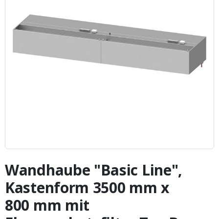
Zum
Anfang
Wandhaube "Basic Line",
der
Bildergalerie
Kastenform 3500 mm x
springen
800 mm mit