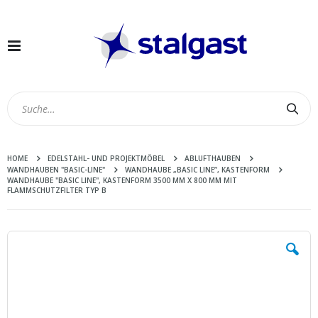
Navigation
umschalten
Suc
HOME
EDELSTAHL- UND PROJEKTMÖBEL
ABLUFTHAUBEN
WANDHAUBEN "BASIC-LINE"
WANDHAUBE „BASIC LINE”, KASTENFORM
WANDHAUBE "BASIC LINE", KASTENFORM 3500 MM X 800 MM MIT
FLAMMSCHUTZFILTER TYP B
Zum
Ende
der
Bildergalerie
springen