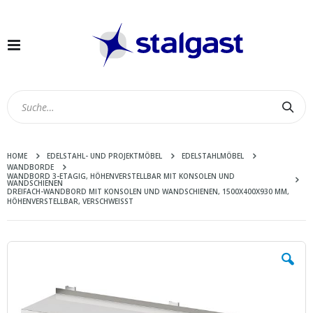
Navigation
umschalten
Suc
HOME
EDELSTAHL- UND PROJEKTMÖBEL
EDELSTAHLMÖBEL
WANDBORDE
WANDBORD 3-ETAGIG, HÖHENVERSTELLBAR MIT KONSOLEN UND
WANDSCHIENEN
DREIFACH-WANDBORD MIT KONSOLEN UND WANDSCHIENEN, 1500X400X930 MM,
HÖHENVERSTELLBAR, VERSCHWEISST
Zum
Ende
der
Bildergalerie
springen