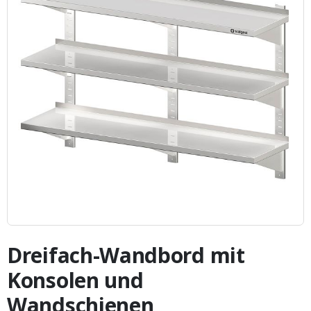
Zum
Anfang
Dreifach-Wandbord mit
der
Bildergalerie
Konsolen und
springen
Wandschienen,