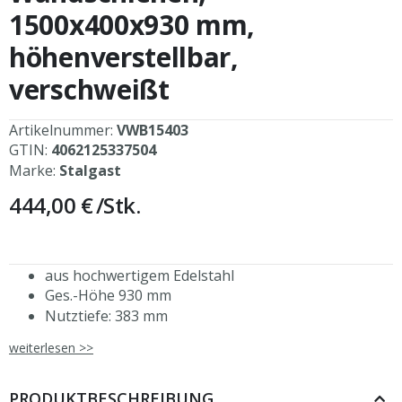
1500x400x930 mm,
höhenverstellbar,
verschweißt
Artikelnummer:
VWB15403
GTIN:
4062125337504
Marke:
Stalgast
444,00 €
/Stk.
aus hochwertigem Edelstahl
Ges.-Höhe 930 mm
Nutztiefe: 383 mm
Aufkantung hinten, 30 mm Höhe
weiterlesen >>
Borde höhenverstellbar
inkl. drei Konsolen und Wandschienen
auch mit einer Tiefe von 300 mm erhältlich
PRODUKTBESCHREIBUNG