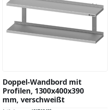
Zum
Anfang
Doppel-Wandbord mit
der
Bildergalerie
Profilen, 1300x400x390
springen
mm, verschweißt