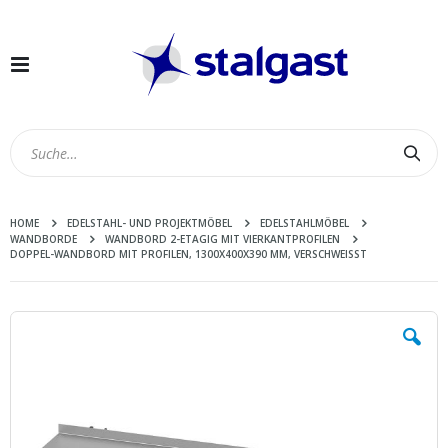
Navigation
umschalten
Suc
HOME
EDELSTAHL- UND PROJEKTMÖBEL
EDELSTAHLMÖBEL
WANDBORDE
WANDBORD 2-ETAGIG MIT VIERKANTPROFILEN
DOPPEL-WANDBORD MIT PROFILEN, 1300X400X390 MM, VERSCHWEISST
Zum
Ende
der
Bildergalerie
springen