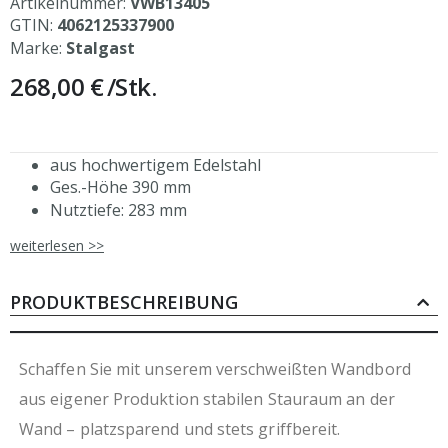
Artikelnummer:
VWB13405
GTIN:
4062125337900
Marke:
Stalgast
268,00 €
/Stk.
aus hochwertigem Edelstahl
Ges.-Höhe 390 mm
Nutztiefe: 283 mm
Aufkantung hinten, 30 mm Höhe
weiterlesen >>
Abstand zwischen den Borden: 326 mm
mit zwei Profilen zur Wandbefestigung
auch mit einer Tiefe von 300 mm erhältlich
PRODUKTBESCHREIBUNG
aus eigener, ressourcenschonender Produktion
durch Verzicht auf Folierung
Schaffen Sie mit unserem verschweißten Wandbord
aus eigener Produktion stabilen Stauraum an der
Wand – platzsparend und stets griffbereit.