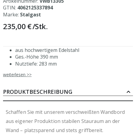
Artikelnummer:
VWB13305
GTIN:
4062125337894
Marke:
Stalgast
235,00 €
/Stk.
aus hochwertigem Edelstahl
Ges.-Höhe 390 mm
Nutztiefe: 283 mm
Aufkantung hinten, 30 mm Höhe
weiterlesen >>
Abstand zwischen den Borden: 326 mm
mit zwei Profilen zur Wandbefestigung
auch mit einer Tiefe von 300 mm erhältlich
PRODUKTBESCHREIBUNG
aus eigener, ressourcenschonender Produktion
durch Verzicht auf Folierung
Schaffen Sie mit unserem verschweißten Wandbord
aus eigener Produktion stabilen Stauraum an der
Wand – platzsparend und stets griffbereit.