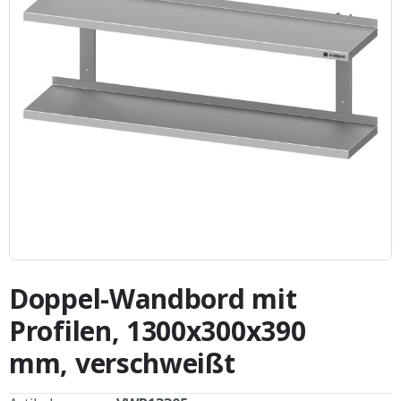
Zum
Anfang
Doppel-Wandbord mit
der
Bildergalerie
Profilen, 1300x300x390
springen
mm, verschweißt