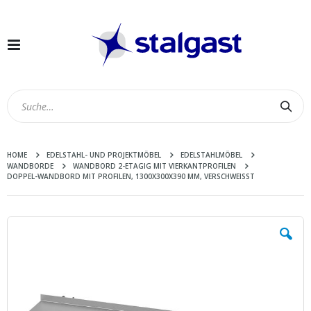
Navigation
umschalten
Suc
HOME
EDELSTAHL- UND PROJEKTMÖBEL
EDELSTAHLMÖBEL
WANDBORDE
WANDBORD 2-ETAGIG MIT VIERKANTPROFILEN
DOPPEL-WANDBORD MIT PROFILEN, 1300X300X390 MM, VERSCHWEISST
Zum
Ende
der
Bildergalerie
springen