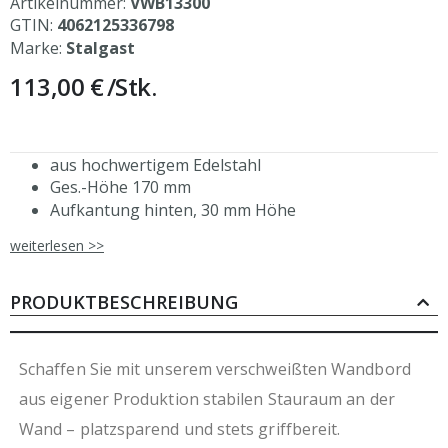
Artikelnummer:
VWB13300
GTIN:
4062125336798
Marke:
Stalgast
113,00 €
/Stk.
aus hochwertigem Edelstahl
Ges.-Höhe 170 mm
Aufkantung hinten, 30 mm Höhe
auch mit einer Tiefe von 400 mm erhältlich
weiterlesen >>
aus eigener, ressourcenschonender Produktion
durch Verzicht auf Folierung
bitte entsprechend der Wandbeschaffenheit
PRODUKTBESCHREIBUNG
geeignetes Befestigungsmaterial wählen, um einen
sicheren Halt zu gewährleisten
Schaffen Sie mit unserem verschweißten Wandbord
aus eigener Produktion stabilen Stauraum an der
Wand – platzsparend und stets griffbereit.