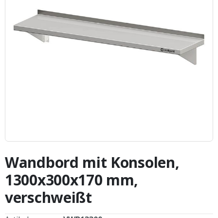
Zum
Anfang
Wandbord mit Konsolen,
der
Bildergalerie
1300x300x170 mm,
springen
verschweißt