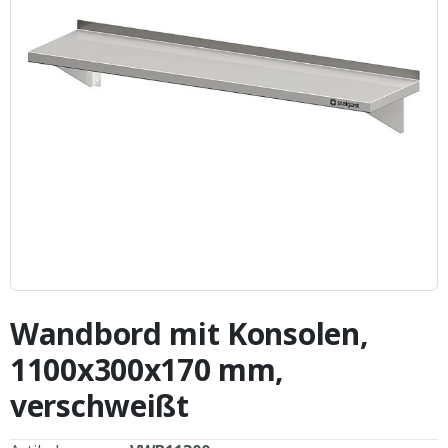
Zum
Anfang
Wandbord mit Konsolen,
der
Bildergalerie
1100x300x170 mm,
springen
verschweißt