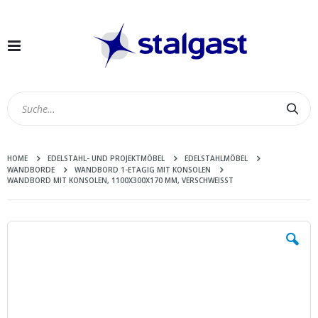
Navigation
umschalten
Suc
HOME
EDELSTAHL- UND PROJEKTMÖBEL
EDELSTAHLMÖBEL
WANDBORDE
WANDBORD 1-ETAGIG MIT KONSOLEN
WANDBORD MIT KONSOLEN, 1100X300X170 MM, VERSCHWEISST
Zum
Ende
der
Bildergalerie
springen