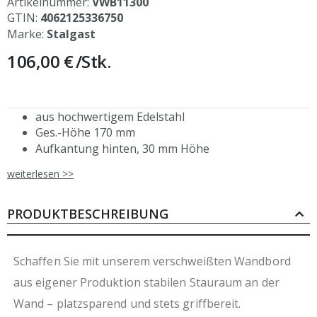
Artikelnummer:
VWB11300
GTIN:
4062125336750
Marke:
Stalgast
106,00 €
/Stk.
aus hochwertigem Edelstahl
Ges.-Höhe 170 mm
Aufkantung hinten, 30 mm Höhe
auch mit einer Tiefe von 400 mm erhältlich
weiterlesen >>
aus eigener, ressourcenschonender Produktion
durch Verzicht auf Folierung
bitte entsprechend der Wandbeschaffenheit
PRODUKTBESCHREIBUNG
geeignetes Befestigungsmaterial wählen, um einen
sicheren Halt zu gewährleisten
Schaffen Sie mit unserem verschweißten Wandbord
aus eigener Produktion stabilen Stauraum an der
Wand – platzsparend und stets griffbereit.