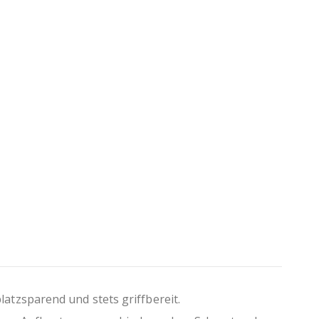
 mm
ung
ältlich
Produktion durch Verzicht auf Folierung
tzsparend und stets griffbereit.