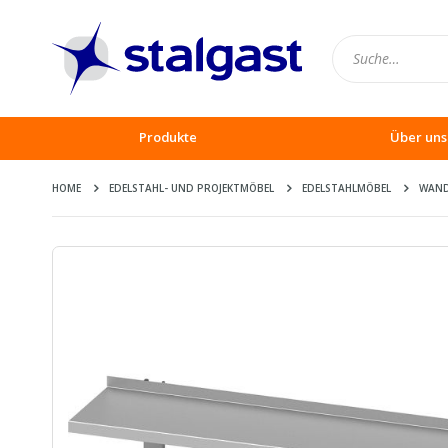
Produkte
Über uns
HOME
EDELSTAHL- UND PROJEKTMÖBEL
EDELSTAHLMÖBEL
WAN
Zum
Ende
der
Bildergalerie
springen