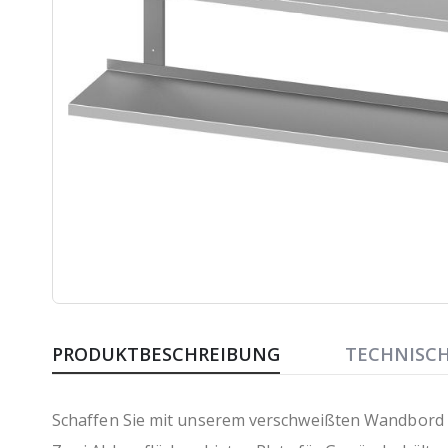
Zum
Anfang
PRODUKTBESCHREIBUNG
TECHNISC
der
Bildergalerie
springen
Schaffen Sie mit unserem verschweißten Wandbord a