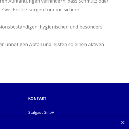
teren Aufkantungen verhindern, dass Schmutz oder
wei Profile sorgen für eine sichere
rosionsbeständigen, hygienischen und besonders
 unnötigen Abfall und leisten so einen aktiven
KONTAKT
Stalgast GmbH
Mary-Somerville-Str.6
×
28359 Bremen