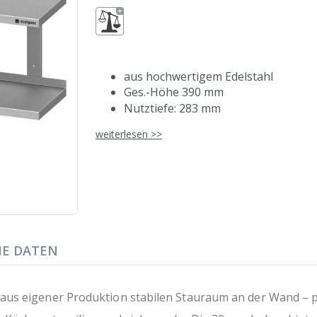
aus hochwertigem Edelstahl
Ges.-Höhe 390 mm
Nutztiefe: 283 mm
Aufkantung hinten, 30 mm Höhe
weiterlesen >>
Abstand zwischen den Borden: 326
mit zwei Profilen zur Wandbefestig
auch mit einer Tiefe von 300 mm erh
aus eigener, ressourcenschonender 
HE DATEN
us eigener Produktion stabilen Stauraum an der Wand – pla