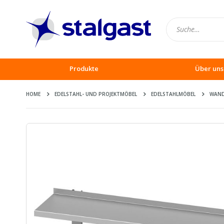
Produkte
Über uns
HOME
EDELSTAHL- UND PROJEKTMÖBEL
EDELSTAHLMÖBEL
WAN
Zum
Ende
der
Bildergalerie
springen