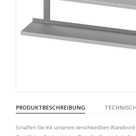
Zum
Anfang
PRODUKTBESCHREIBUNG
TECHNISC
der
Bildergalerie
springen
Schaffen Sie mit unserem verschweißten Wandbord a