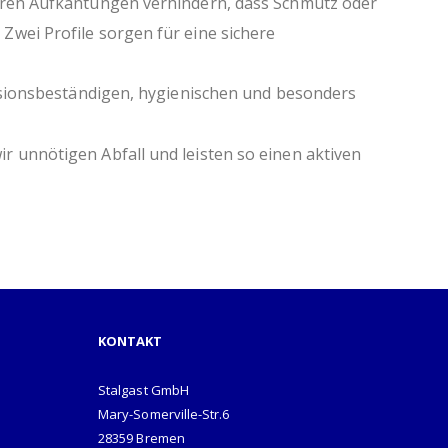
teren Aufkantungen verhindern, dass Schmutz oder
wei Profile sorgen für eine sichere
rosionsbeständigen, hygienischen und besonders
 unnötigen Abfall und leisten so einen aktiven
KONTAKT
Stalgast GmbH
Mary-Somerville-Str.6
28359 Bremen