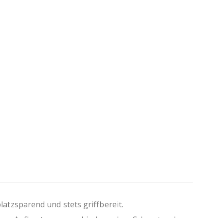
 mm
ung
ältlich
Produktion durch Verzicht auf Folierung
tzsparend und stets griffbereit.