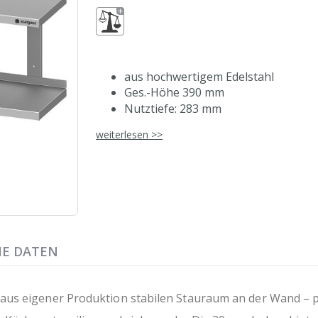
aus hochwertigem Edelstahl
Ges.-Höhe 390 mm
Nutztiefe: 283 mm
Aufkantung hinten, 30 mm Höhe
weiterlesen >>
Abstand zwischen den Borden: 326
mit zwei Profilen zur Wandbefestig
auch mit einer Tiefe von 300 mm erh
aus eigener, ressourcenschonender 
HE DATEN
us eigener Produktion stabilen Stauraum an der Wand – pla