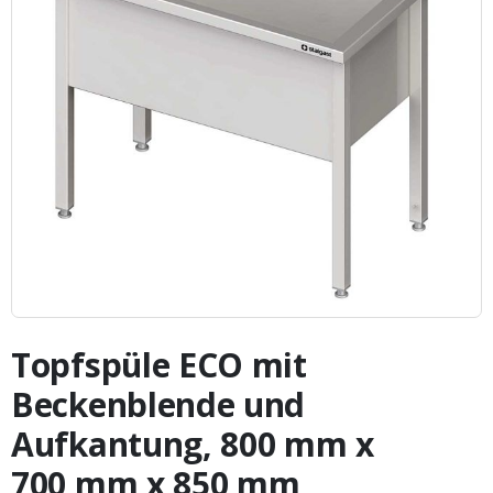
Zum
Anfang
Topfspüle ECO mit
der
Bildergalerie
Beckenblende und
springen
Aufkantung, 800 mm x
700 mm x 850 mm