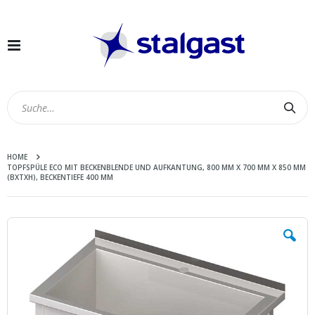
Navigation
umschalten
Suc
HOME
TOPFSPÜLE ECO MIT BECKENBLENDE UND AUFKANTUNG, 800 MM X 700 MM X 850 MM
(BXTXH), BECKENTIEFE 400 MM
Zum
Ende
der
Bildergalerie
springen