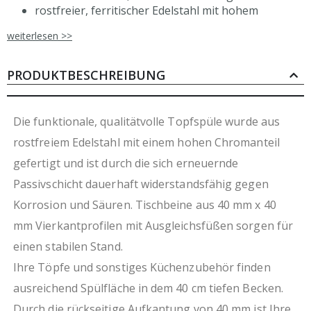
rostfreier, ferritischer Edelstahl mit hohem
Chromanteil
weiterlesen >>
Plattenstärke ca. 1,2 mm
Plattenüberstand hinten 80 mm
Beckengröße 686x570 mm (BxT)
PRODUKTBESCHREIBUNG
Beckenstärke ca. 1 mm
Beckentiefe 400 mm
Armaturloch Ø 33 mm (mit Abdeckung)
Die funktionale, qualitätvolle Topfspüle wurde aus
Abflussloch Ø 52 mm
rostfreiem Edelstahl mit einem hohen Chromanteil
Aufkantung hinten 40 mm
gefertigt und ist durch die sich erneuernde
stabile Beine aus Vierkantprofilen, 40 mm x 40 mm
Ausgleichsfüße (+20 mm bis -5 mm)
Passivschicht dauerhaft widerstandsfähig gegen
Passivschicht für dauerhafte Widerstandsfähigkeit
Korrosion und Säuren. Tischbeine aus 40 mm x 40
gegen Korrosion und Säuren
mm Vierkantprofilen mit Ausgleichsfüßen sorgen für
hygienisch und pflegeleicht
Überlaufrohr nicht im Lieferumfang enthalten
einen stabilen Stand.
Ihre Töpfe und sonstiges Küchenzubehör finden
ausreichend Spülfläche in dem 40 cm tiefen Becken.
Durch die rückseitige Aufkantung von 40 mm ist Ihre