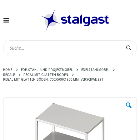
Navigation
umschalten
Suc
HOME
EDELSTAHL- UND PROJEKTMÖBEL
EDELSTAHLMÖBEL
REGALE
REGAL MIT GLATTEN BÖDEN
REGAL MIT GLATTEN BÖDEN, 700X500X1800 MM, VERSCHWEISST
Zum
Ende
der
Bildergalerie
springen