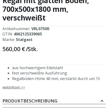
Regal mit glatten Böden,
der
Bildergalerie
700x500x1800 mm,
springen
verschweißt
Artikelnummer:
VRL07500
GTIN:
4062125339065
Marke:
Stalgast
560,00 €
/Stk.
aus hochwertigem Edelstahl
fest verschweißte Ausführung
Regalböden-Höhe 40 mm, verstärkt durch um 15
mm nach innen gebogene Ränder
weiterlesen >>
Abstand zwischen den Regalböden: 495 mm
Regalbeine aus Vierkantprofilen 30x30 mm
höhenverstellbare Füße (+25 mm bis -5 mm)
PRODUKTBESCHREIBUNG
Tragkraft der Böden: 70 kg/m