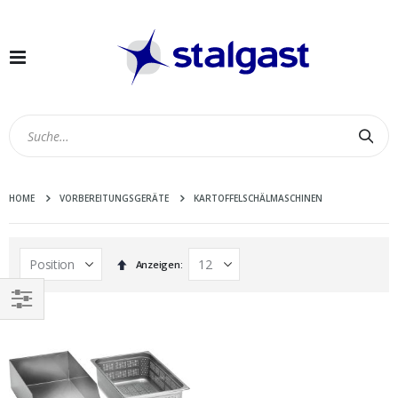
Navigation
umschalten
Suc
HOME
VORBEREITUNGSGERÄTE
KARTOFFELSCHÄLMASCHINEN
In
Anzeigen
absteigender
Reihenfolge
EINKAUFEN
NACH