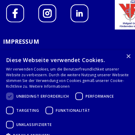
IMPRESSUM
DATENSCHUTZERKLÄRUNG
×
Diese Webseite verwendet Cookies.
AGB
Wir verwenden Cookies, um die Benutzerfreundlichkeit unserer
Website zu verbessern. Durch die weitere Nutzung unserer Webseite
KONTAKT
stimmen Sie der Verwendung von Cookies gemäß unserer Cookie-
Richtlinie zu.
Weitere Informationen
Stalgast GmbH
UNBEDINGT ERFORDERLICH
PERFORMANCE
Mary-Somerville-Str.6
28359 Bremen
TARGETING
FUNKTIONALITÄT
info@stalgast.de
+49 421 408844-0
UNKLASSIFIZIERTE