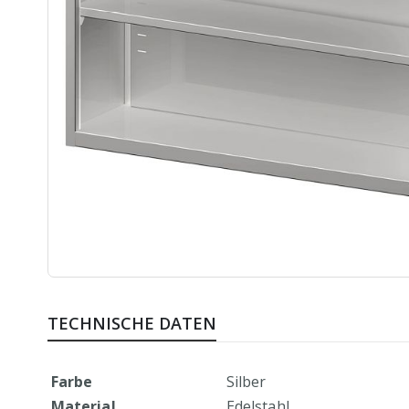
Zum
Anfang
TECHNISCHE DATEN
der
Bildergalerie
springen
Mehr
Farbe
Silber
Informationen
Material
Edelstahl