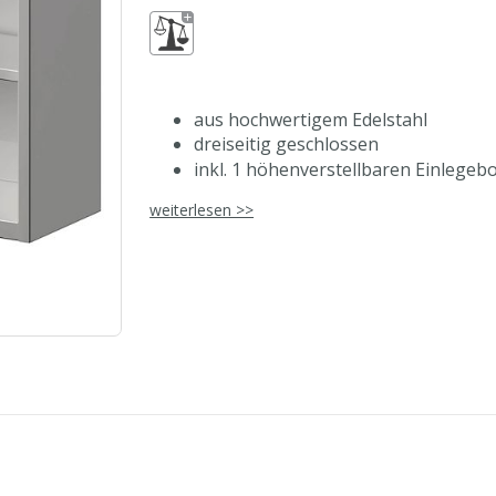
aus hochwertigem Edelstahl
dreiseitig geschlossen
inkl. 1 höhenverstellbaren Einlegeb
Rahmenbleche genietet
weiterlesen >>
aus eigener, ressourcenschonender 
auch in 400 mm Tiefe erhältlich