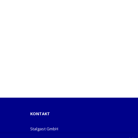
KONTAKT
Stalgast GmbH
Mary-Somerville-Str.6