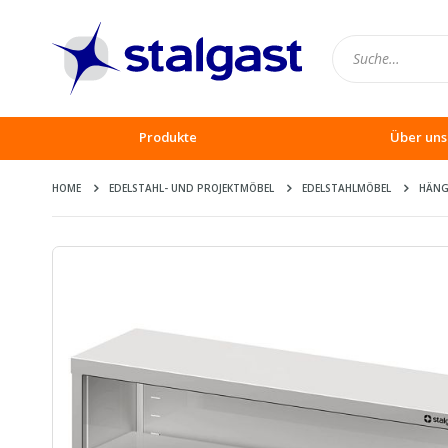
Produkte
Über uns
HOME
EDELSTAHL- UND PROJEKTMÖBEL
EDELSTAHLMÖBEL
HÄNG
Zum
Ende
der
Bildergalerie
springen