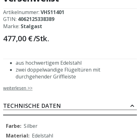
Artikelnummer:
VHS11401
GTIN:
4062125338389
Marke:
Stalgast
477,00 €
/Stk.
aus hochwertigem Edelstahl
zwei doppelwandige Flügeltüren mit
durchgehender Griffleiste
Magnetschließer
weiterlesen >>
inkl. 1 höhenverstellbaren Einlegeboden
ohne Trennwand innen
Rahmenbleche genietet
TECHNISCHE DATEN
aus eigener, ressourcenschonender Produktion
durch Verzicht auf Folierung
Mehr
Silber
Informationen
Edelstahl