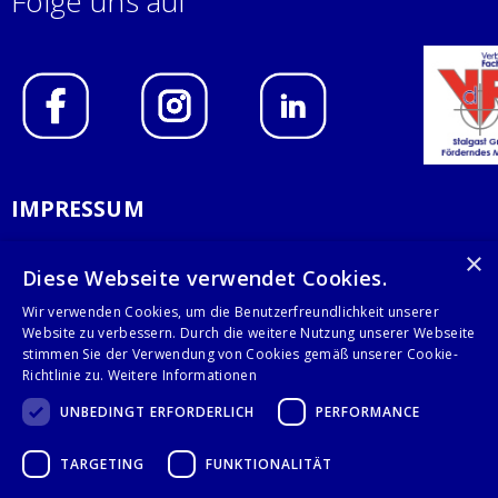
Folge uns auf
IMPRESSUM
DATENSCHUTZERKLÄRUNG
×
Diese Webseite verwendet Cookies.
AGB
Wir verwenden Cookies, um die Benutzerfreundlichkeit unserer
Website zu verbessern. Durch die weitere Nutzung unserer Webseite
KONTAKT
stimmen Sie der Verwendung von Cookies gemäß unserer Cookie-
Richtlinie zu.
Weitere Informationen
Stalgast GmbH
UNBEDINGT ERFORDERLICH
PERFORMANCE
Mary-Somerville-Str.6
28359 Bremen
TARGETING
FUNKTIONALITÄT
info@stalgast.de