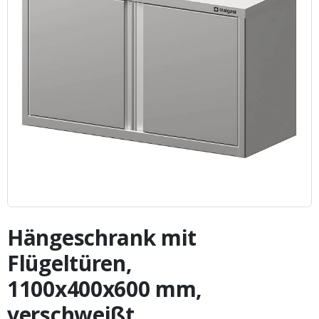
Zum
Anfang
Hängeschrank mit
der
Bildergalerie
Flügeltüren,
springen
1100x400x600 mm,
verschweißt