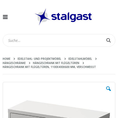
Navigation
umschalten
Suc
HOME
EDELSTAHL- UND PROJEKTMÖBEL
EDELSTAHLMÖBEL
HÄNGESCHRÄNKE
HÄNGESCHRANK MIT FLÜGELTÜREN
HÄNGESCHRANK MIT FLÜGELTÜREN, 1100X400X600 MM, VERSCHWEISST
Zum
Ende
der
Bildergalerie
springen