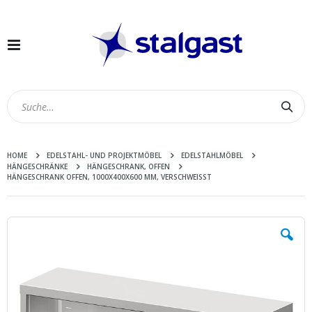
Navigation
umschalten
Suc
HOME
EDELSTAHL- UND PROJEKTMÖBEL
EDELSTAHLMÖBEL
HÄNGESCHRÄNKE
HÄNGESCHRANK, OFFEN
HÄNGESCHRANK OFFEN, 1000X400X600 MM, VERSCHWEISST
Zum
Ende
der
Bildergalerie
springen