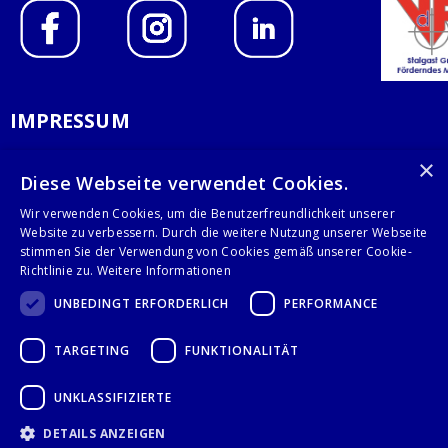
IMPRESSUM
DATENSCHUTZERKLÄRUNG
×
Diese Webseite verwendet Cookies.
AGB
Wir verwenden Cookies, um die Benutzerfreundlichkeit unserer
Website zu verbessern. Durch die weitere Nutzung unserer Webseite
KONTAKT
stimmen Sie der Verwendung von Cookies gemäß unserer Cookie-
Richtlinie zu.
Weitere Informationen
Stalgast GmbH
UNBEDINGT ERFORDERLICH
PERFORMANCE
Mary-Somerville-Str.6
28359 Bremen
TARGETING
FUNKTIONALITÄT
info@stalgast.de
+49 421 408844-0
UNKLASSIFIZIERTE
DETAILS ANZEIGEN