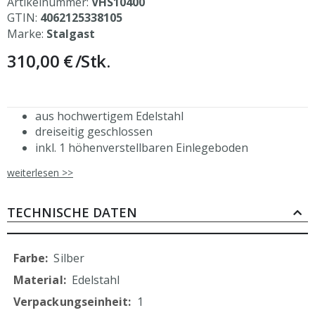
Artikelnummer:
VHS10400
GTIN:
4062125338105
Marke:
Stalgast
310,00 €
/Stk.
aus hochwertigem Edelstahl
dreiseitig geschlossen
inkl. 1 höhenverstellbaren Einlegeboden
Rahmenbleche genietet
weiterlesen >>
aus eigener, ressourcenschonender Produktion
durch Verzicht auf Folierung
auch in 300 mm Tiefe erhältlich
TECHNISCHE DATEN
Mehr
Silber
Informationen
Edelstahl
1