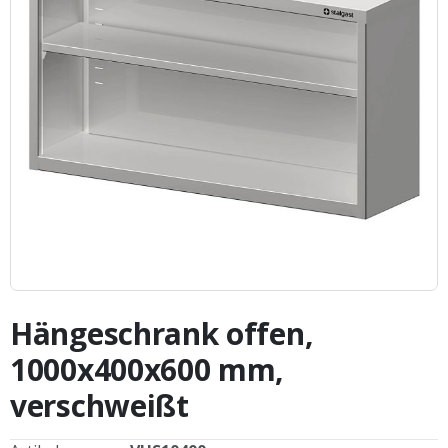
Zum
Anfang
Hängeschrank offen,
der
Bildergalerie
1000x400x600 mm,
springen
verschweißt