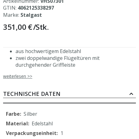
Artikelnummer:
VHS07301
GTIN:
4062125338297
Marke:
Stalgast
351,00 €
/Stk.
aus hochwertigem Edelstahl
zwei doppelwandige Flügeltüren mit
durchgehender Griffleiste
Magnetschließer
weiterlesen >>
inkl. 1 höhenverstellbaren Einlegeboden
ohne Trennwand innen
Rahmenbleche genietet
TECHNISCHE DATEN
aus eigener, ressourcenschonender Produktion
durch Verzicht auf Folierung
Mehr
Silber
Informationen
Edelstahl
1