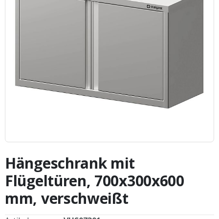
Zum
Anfang
Hängeschrank mit
der
Bildergalerie
Flügeltüren, 700x300x600
springen
mm, verschweißt