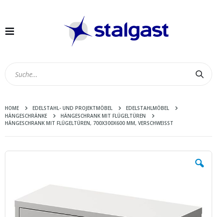
Navigation
umschalten
Suc
HOME
EDELSTAHL- UND PROJEKTMÖBEL
EDELSTAHLMÖBEL
HÄNGESCHRÄNKE
HÄNGESCHRANK MIT FLÜGELTÜREN
HÄNGESCHRANK MIT FLÜGELTÜREN, 700X300X600 MM, VERSCHWEISST
Zum
Ende
der
Bildergalerie
springen