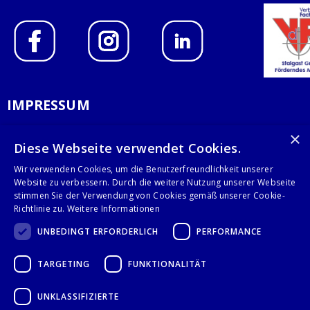
IMPRESSUM
DATENSCHUTZERKLÄRUNG
×
Diese Webseite verwendet Cookies.
AGB
Wir verwenden Cookies, um die Benutzerfreundlichkeit unserer
Website zu verbessern. Durch die weitere Nutzung unserer Webseite
KONTAKT
stimmen Sie der Verwendung von Cookies gemäß unserer Cookie-
Richtlinie zu.
Weitere Informationen
Stalgast GmbH
UNBEDINGT ERFORDERLICH
PERFORMANCE
Mary-Somerville-Str.6
28359 Bremen
TARGETING
FUNKTIONALITÄT
info@stalgast.de
+49 421 408844-0
UNKLASSIFIZIERTE