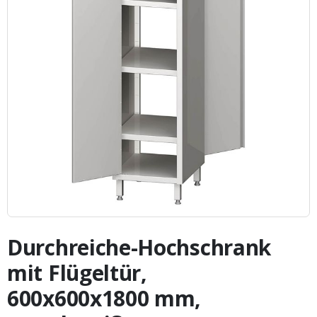
Zum
Anfang
Durchreiche-Hochschrank
der
Bildergalerie
mit Flügeltür,
springen
600x600x1800 mm,