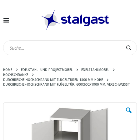
Navigation
umschalten
Suc
HOME
EDELSTAHL- UND PROJEKTMÖBEL
EDELSTAHLMÖBEL
HOCHSCHRÄNKE
DURCHREICHE-HOCHSCHRANK MIT FLÜGELTÜREN 1800 MM HÖHE
DURCHREICHE-HOCHSCHRANK MIT FLÜGELTÜR, 600X600X1800 MM, VERSCHWEISST
Zum
Ende
der
Bildergalerie
springen