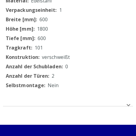
Edelstahl
60 mm
1
ressourcenschonende Produktion durch Verzicht
auf Folierung
600
1800
600
101
verschweißt
0
2
Nein