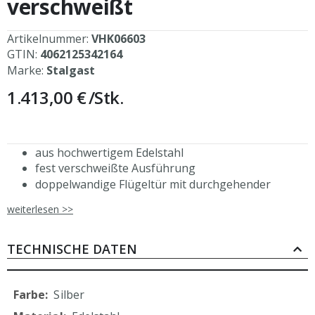
verschweißt
Artikelnummer:
VHK06603
GTIN:
4062125342164
Marke:
Stalgast
1.413,00 €
/Stk.
aus hochwertigem Edelstahl
fest verschweißte Ausführung
doppelwandige Flügeltür mit durchgehender
Griffleiste, Scharniere links
weiterlesen >>
Magnetschließer
höhenverstellbare Füße (+25 mm bis -5 mm)
Schrankbeine aus Vierkantprofilen 40x40 mm,
TECHNISCHE DATEN
Materialstärke: 1,2 mm
inkl. 2 höhenverstellbaren Einlegeböden, H. 40 mm,
Tragkraft 70 kg/m2
Mehr
Silber
mittlerer Schrankboden nicht höhenverstellbar, H.
Informationen