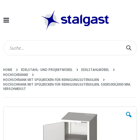
Navigation
umschalten
Suc
HOME
EDELSTAHL- UND PROJEKTMÖBEL
EDELSTAHLMÖBEL
HOCHSCHRÄNKE
HOCHSCHRANK MIT SPÜLBECKEN FÜR REINIGUNGSUTENSILIEN
HOCHSCHRANK MIT SPÜLBECKEN FÜR REINIGUNGSUTENSILIEN, 500X500X2000 MM,
VERSCHWEISST
Zum
Ende
der
Bildergalerie
springen