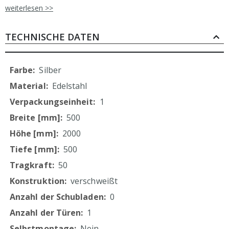
Beckenblende dreiseitig geschlossen
weiterlesen >>
doppelwandige Flügeltür mit durchgehender
Griffleiste, Scharniere links
Magnetschließer
TECHNISCHE DATEN
höhenverstellbare Füße (+25 mm bis -5 mm)
Schrankbeine aus Vierkantprofilen 40x40 mm,
Mehr
Materialstärke 1,2 mm
Silber
inkl. 1 höhenverstellbarem Einlegeboden,
Informationen
Edelstahl
Tragkraft 70 kg/m
1
Luftschlitze
aus eigener, ressourcenschonender Produktion
500
durch Verzicht auf Folierung
2000
500
50
verschweißt
0
1
Nein