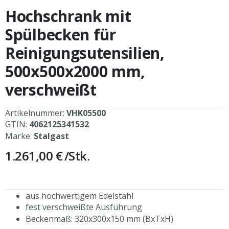
Anfang
Hochschrank mit
der
Bildergalerie
Spülbecken für
springen
Reinigungsutensilien,
500x500x2000 mm,
verschweißt
Artikelnummer:
VHK05500
GTIN:
4062125341532
Marke:
Stalgast
1.261,00 €
/Stk.
aus hochwertigem Edelstahl
fest verschweißte Ausführung
Beckenmaß: 320x300x150 mm (BxTxH)