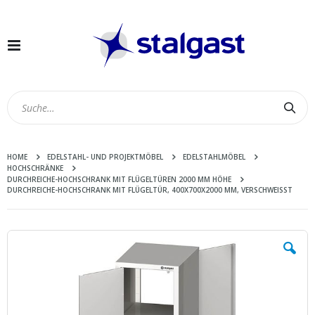
Navigation
umschalten
Suc
HOME
EDELSTAHL- UND PROJEKTMÖBEL
EDELSTAHLMÖBEL
HOCHSCHRÄNKE
DURCHREICHE-HOCHSCHRANK MIT FLÜGELTÜREN 2000 MM HÖHE
DURCHREICHE-HOCHSCHRANK MIT FLÜGELTÜR, 400X700X2000 MM, VERSCHWEISST
Zum
Ende
der
Bildergalerie
springen