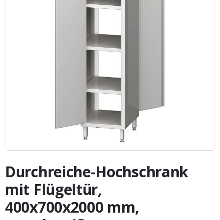
Zum
Anfang
Durchreiche-Hochschrank
der
Bildergalerie
mit Flügeltür,
springen
400x700x2000 mm,