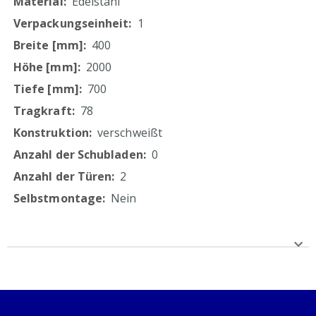
Edelstahl
60 mm
1
ressourcenschonende Produktion durch Verzicht
auf Folierung
400
2000
700
78
verschweißt
0
2
Nein