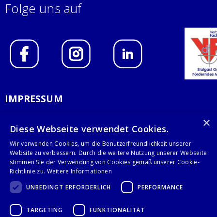
Folge uns auf
IMPRESSUM
DATENSCHUTZERKLÄRUNG
×
Diese Webseite verwendet Cookies.
AGB
Wir verwenden Cookies, um die Benutzerfreundlichkeit unserer
Website zu verbessern. Durch die weitere Nutzung unserer Webseite
KONTAKT
stimmen Sie der Verwendung von Cookies gemäß unserer Cookie-
Richtlinie zu.
Weitere Informationen
Stalgast GmbH
UNBEDINGT ERFORDERLICH
PERFORMANCE
Mary-Somerville-Str.6
28359 Bremen
TARGETING
FUNKTIONALITÄT