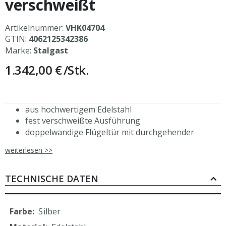
verschweißt
Artikelnummer:
VHK04704
GTIN:
4062125342386
Marke:
Stalgast
1.342,00 €
/Stk.
aus hochwertigem Edelstahl
fest verschweißte Ausführung
doppelwandige Flügeltür mit durchgehender
Griffleiste, Scharniere links
weiterlesen >>
Magnetschließer
höhenverstellbare Füße (+25 mm bis -5 mm)
Schrankbeine aus Vierkantprofilen 40x40 mm,
TECHNISCHE DATEN
Materialstärke: 1,2 mm
inkl. 2 höhenverstellbaren Einlegeböden, H. 40 mm,
Tragkraft 70 kg/m2
Mehr
Silber
mittlerer Schrankboden nicht höhenverstellbar, H.
Informationen