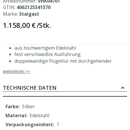
Artikelnummer:
VHK04701
GTIN:
4062125341570
Marke:
Stalgast
1.158,00 €
/Stk.
aus hochwertigem Edelstahl
fest verschweißte Ausführung
doppelwandige Flügeltür mit durchgehender
Griffleiste, Scharniere links
weiterlesen >>
Magnetschließer
höhenverstellbare Füße (+25 mm bis -5 mm)
Schrankbeine aus Vierkantprofilen 40x40 mm,
TECHNISCHE DATEN
Materialstärke: 1,2 mm
inkl. 2 höhenverstellbaren Einlegeböden, H. 40 mm,
Tragkraft 70 kg/m2
Mehr
Silber
mittlerer Schrankboden nicht höhenverstellbar, H.
Informationen
Edelstahl
60 mm
1
ressourcenschonende Produktion durch Verzicht