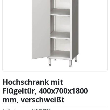
Zum
Anfang
Hochschrank mit
der
Bildergalerie
Flügeltür, 400x700x1800
springen
mm, verschweißt