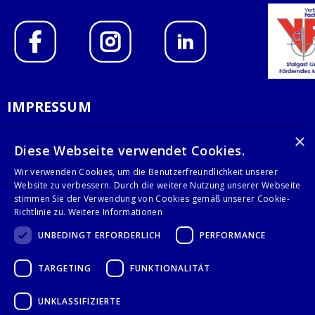
IMPRESSUM
DATENSCHUTZERKLÄRUNG
×
Diese Webseite verwendet Cookies.
AGB
Wir verwenden Cookies, um die Benutzerfreundlichkeit unserer
Website zu verbessern. Durch die weitere Nutzung unserer Webseite
KONTAKT
stimmen Sie der Verwendung von Cookies gemäß unserer Cookie-
Richtlinie zu.
Weitere Informationen
Stalgast GmbH
UNBEDINGT ERFORDERLICH
PERFORMANCE
Mary-Somerville-Str.6
28359 Bremen
TARGETING
FUNKTIONALITÄT
info@stalgast.de
+49 421 408844-0
UNKLASSIFIZIERTE