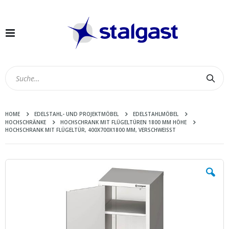
Navigation
umschalten
Suc
HOME
EDELSTAHL- UND PROJEKTMÖBEL
EDELSTAHLMÖBEL
HOCHSCHRÄNKE
HOCHSCHRANK MIT FLÜGELTÜREN 1800 MM HÖHE
HOCHSCHRANK MIT FLÜGELTÜR, 400X700X1800 MM, VERSCHWEISST
Zum
Ende
der
Bildergalerie
springen