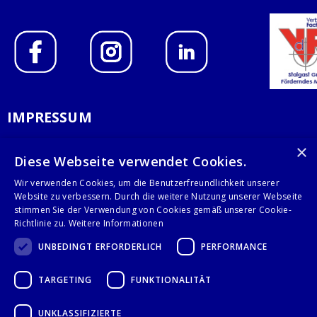
IMPRESSUM
DATENSCHUTZERKLÄRUNG
×
Diese Webseite verwendet Cookies.
AGB
Wir verwenden Cookies, um die Benutzerfreundlichkeit unserer
Website zu verbessern. Durch die weitere Nutzung unserer Webseite
KONTAKT
stimmen Sie der Verwendung von Cookies gemäß unserer Cookie-
Richtlinie zu.
Weitere Informationen
Stalgast GmbH
UNBEDINGT ERFORDERLICH
PERFORMANCE
Mary-Somerville-Str.6
28359 Bremen
TARGETING
FUNKTIONALITÄT
info@stalgast.de
+49 421 408844-0
UNKLASSIFIZIERTE