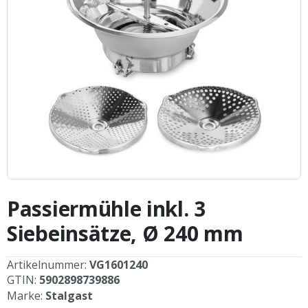
Zum
Anfang
Passiermühle inkl. 3
der
Bildergalerie
Siebeinsätze, Ø 240 mm
springen
Artikelnummer:
VG1601240
GTIN:
5902898739886
Marke:
Stalgast