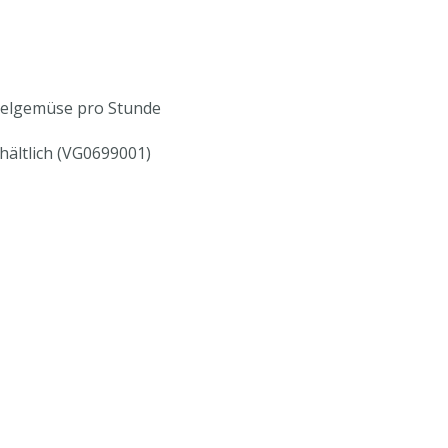
rzelgemüse pro Stunde
hältlich (VG0699001)
schalter
ten
tionen aufzufangen