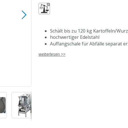
Schält bis zu 120 kg Kartoffeln/Wu
hochwertiger Edelstahl
Auffangschale für Abfälle separat er
Polycarbonat-Deckel mit Sicherheits
weiterlesen >>
Timer für Laufzeit von 0 bis 5 Minu
Frontauswurf
Direktwasseranschluss, 3/4“
zur Reinigung zerlegbar
besonders leise
verschraubbar am Boden, um Vibra
eigene Fertigung