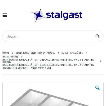
Navigation
umschalten
Suc
HOME
EDELSTAHL- UND PROJEKTMÖBEL
EDELSTAHLMÖBEL
BAINS-MARIE
BAIN-MARIE STANDGERÄT MIT GESCHLOSSENEM UNTERBAU UND SEPARATEN
BECKEN
BAIN-MARIE STANDGERÄT MIT GESCHLOSSENEM UNTERBAU UND SEPARATEN
BECKEN, FÜR 2X GN1/1, 760X600X850 MM
Zum
Ende
der
Bildergalerie
springen