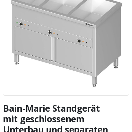
Zum
Anfang
Bain-Marie Standgerät
der
Bildergalerie
mit geschlossenem
springen
Unterbau und separaten