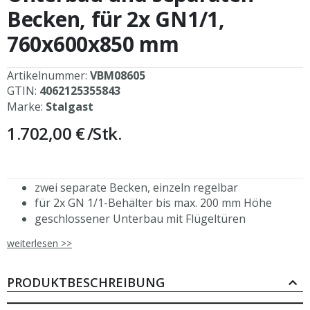
Becken, für 2x GN1/1,
760x600x850 mm
Artikelnummer:
VBM08605
GTIN:
4062125355843
Marke:
Stalgast
1.702,00 €
/Stk.
zwei separate Becken, einzeln regelbar
für 2x GN 1/1-Behälter bis max. 200 mm Höhe
geschlossener Unterbau mit Flügeltüren
doppelwandige Flügeltüren mit durchgehender
weiterlesen >>
Griffleiste und Magnetschließer
jedes Becken mit separatem Ablassventil
Temperaturregelung über Thermostat
PRODUKTBESCHREIBUNG
Beine aus Vierkantprofil 40x40 mm, Materialstärke