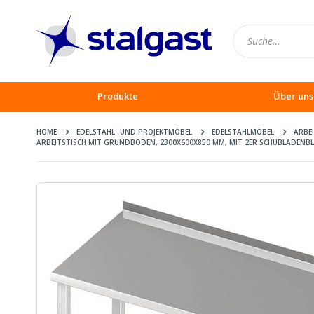
Produkte
Über uns
HOME
EDELSTAHL- UND PROJEKTMÖBEL
EDELSTAHLMÖBEL
ARBE
ARBEITSTISCH MIT GRUNDBODEN, 2300X600X850 MM, MIT 2ER SCHUBLADENBL
Zum
Ende
der
Bildergalerie
springen