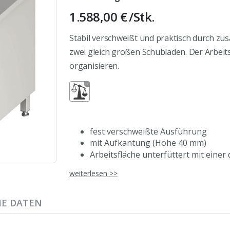
1.588,00 €
/Stk.
Stabil verschweißt und praktisch durch z
zwei gleich großen Schubladen. Der Arbeits
organisieren.
fest verschweißte Ausführung
mit Aufkantung (Höhe 40 mm)
Arbeitsfläche unterfüttert mit einer
hinterer Arbeitsplattenrand durch u
weiterlesen >>
geschützt
zwei Schubladen rechts, H. 200 mm, m
Schubladenschienen mit Kugelführ
HE DATEN
doppelwandige Front mit durchgehen
Grundboden, Tragkraft ca. 70 kg/m