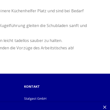
0 mm
inere Küchenhelfer Platz und sind bei Bedarf
 -5 mm
 Werkzeug möglich
 Kugelführung gleiten die Schubladen sanft und
on durch Verzicht auf Folierung
 leicht tadellos sauber zu halten.
nden die Vorzüge des Arbeitstisches ab!
KONTAKT
Stalgast GmbH
Mary-Somerville-Str.6
×