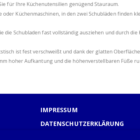
Plattenüberstand 30 mm
 Sie für Ihre Küchenutensilien genügend Stauraum.
Tischbeine aus Vierkantprofil 40x4
 oder Küchenmaschinen, in den zwei Schubläden finden kle
höhenverstellbare Füße +25 mm bis
(De-)Montage der Schubladen ohne
aus rostfreiem, ferritischem Stahl
ie die Schubladen fast vollständig ausziehen und durch die
hygienisch und pflegeleicht
ressourcenschonende Eigenprodukti
tisch ist fest verschweißt und dank der glatten Oberflächen
40 mm hoher Aufkantung und die höhenverstellbaren Füße ru
IMPRESSUM
DATENSCHUTZERKLÄRUNG
AGB