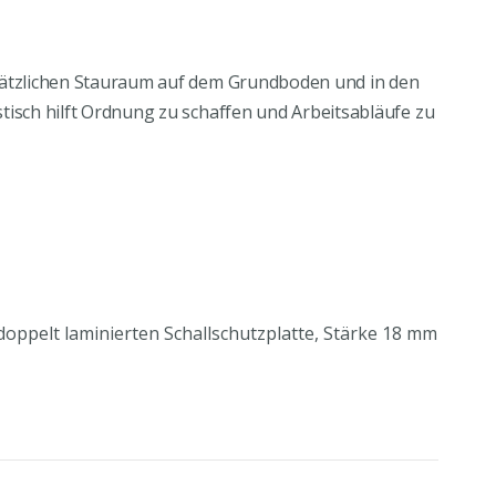
usätzlichen Stauraum auf dem Grundboden und in den
tisch hilft Ordnung zu schaffen und Arbeitsabläufe zu
 doppelt laminierten Schallschutzplatte, Stärke 18 mm
mlaufendes, korrosionsbeständiges Edelstahlprofil
ax. Tragkraft je ca. 25 kg
ung
der Griffleiste