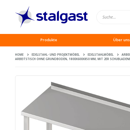
Produkte
Über uns
HOME
EDELSTAHL- UND PROJEKTMÖBEL
EDELSTAHLMÖBEL
ARBE
ARBEITSTISCH OHNE GRUNDBODEN, 1800X600X850 MM, MIT 2ER SCHUBLADENB
Zum
Ende
der
Bildergalerie
springen