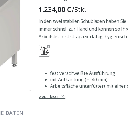
1.234,00 €
/Stk.
In den zwei stabilen Schubladen haben Sie 
immer schnell zur Hand und können so Ihre
Arbeitstisch ist strapazierfähig, hygienisch
fest verschweißte Ausführung
mit Aufkantung (H. 40 mm)
Arbeitsfläche unterfüttert mit einer
hinterer Arbeitsplattenrand durch u
weiterlesen >>
geschützt
zwei Schubladen rechts, H. 200 mm, m
Schubladenschienen mit Kugelführ
HE DATEN
doppelwandige Front mit durchgehen
Plattenüberstand 30 mm