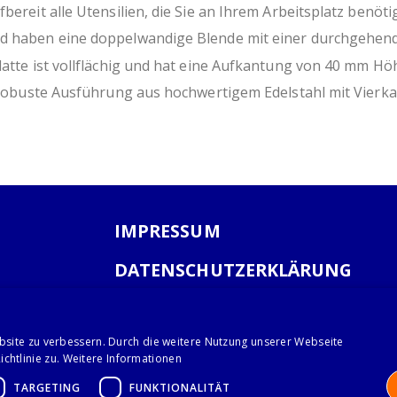
Tischbeine aus Vierkantprofil 40x4
bereit alle Utensilien, die Sie an Ihrem Arbeitsplatz benöt
höhenverstellbare Füße +25 mm bis
nd haben eine doppelwandige Blende mit einer durchgehende
(De-)Montage der Schubladen ohne
platte ist vollflächig und hat eine Aufkantung von 40 mm 
aus rostfreiem, ferritischem Stahl
hygienisch und pflegeleicht
e, robuste Ausführung aus hochwertigem Edelstahl mit Vier
ressourcenschonende Eigenprodukti
IMPRESSUM
DATENSCHUTZERKLÄRUNG
AGB
bsite zu verbessern. Durch die weitere Nutzung unserer Webseite
chtlinie zu.
Weitere Informationen
TARGETING
FUNKTIONALITÄT