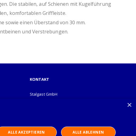
0 mm
igen. Die stabilen, auf Schienen mit Kugelführung
 -5 mm
n, komfortablen Griffleiste.
 Werkzeug möglich
Höhe sowie einen Überstand von 30 mm.
kantbeinen und Verstrebungen.
on durch Verzicht auf Folierung
KONTAKT
Stalgast GmbH
Mary-Somerville-Str.6
×
28359 Bremen
info@stalgast.de
+49 421 408844-0
ALLE AKZEPTIEREN
ALLE ABLEHNEN