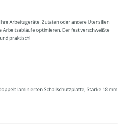
Ihre Arbeitsgeräte, Zutaten oder andere Utensilien
 Arbeitsabläufe optimieren. Der fest verschweißte
 und praktisch!
 doppelt laminierten Schallschutzplatte, Stärke 18 mm
mlaufendes, korrosionsbeständiges Edelstahlprofil
ax. Tragkraft je ca. 25 kg
ung
der Griffleiste