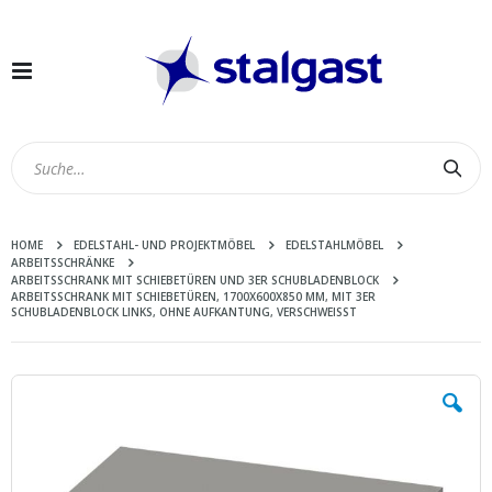
Navigation
umschalten
Suc
HOME
EDELSTAHL- UND PROJEKTMÖBEL
EDELSTAHLMÖBEL
ARBEITSSCHRÄNKE
ARBEITSSCHRANK MIT SCHIEBETÜREN UND 3ER SCHUBLADENBLOCK
ARBEITSSCHRANK MIT SCHIEBETÜREN, 1700X600X850 MM, MIT 3ER
SCHUBLADENBLOCK LINKS, OHNE AUFKANTUNG, VERSCHWEISST
Zum
Ende
der
Bildergalerie
springen