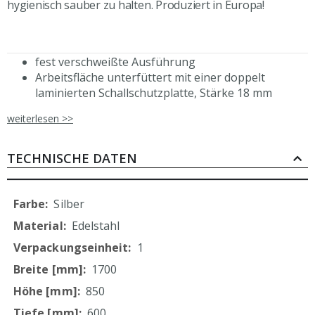
hygienisch sauber zu halten. Produziert in Europa!
fest verschweißte Ausführung
Arbeitsfläche unterfüttert mit einer doppelt
laminierten Schallschutzplatte, Stärke 18 mm
doppelwandige Front mit durchgehender Griffleiste
weiterlesen >>
zwei Schiebetüren
Führungsschiene der Schiebetüren aus Edelstahl,
Führungszapfen in der unteren Schiene
TECHNISCHE DATEN
Schiebetüren laufen und hängen auf Rollen
Schrankinnenraum mit einem höhenverstellbaren
Einlegeboden
Mehr
Silber
3er Schubladenblock links
Informationen
Edelstahl
Schubladenhöhe 150 mm, max. Tragkraft 25 kg
1
Schubladenschienen mit Kugelführung
(De)Montage der Schubladen ohne Werkzeug
1700
möglich
850
Plattenüberstand 30 mm
600
höhenverstellbare Füße +25 mm bis -5 mm