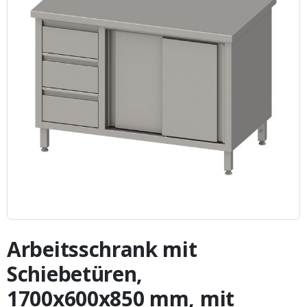
Zum
Anfang
Arbeitsschrank mit
der
Bildergalerie
Schiebetüren,
springen
1700x600x850 mm, mit