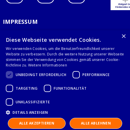
IMPRESSUM
DATENSCHUTZERKLÄRUNG
×
Diese Webseite verwendet Cookies.
AGB
Wir verwenden Cookies, um die Benutzerfreundlichkeit unserer
Website zu verbessern. Durch die weitere Nutzung unserer Webseite
KONTAKT
stimmen Sie der Verwendung von Cookies gemäß unserer Cookie-
Richtlinie zu.
Weitere Informationen
Stalgast GmbH
UNBEDINGT ERFORDERLICH
PERFORMANCE
Mary-Somerville-Str.6
28359 Bremen
TARGETING
FUNKTIONALITÄT
info@stalgast.de
+49 421 408844-0
UNKLASSIFIZIERTE
DETAILS ANZEIGEN
© 2021 Stalgast GmbH
ALLE AKZEPTIEREN
ALLE ABLEHNEN