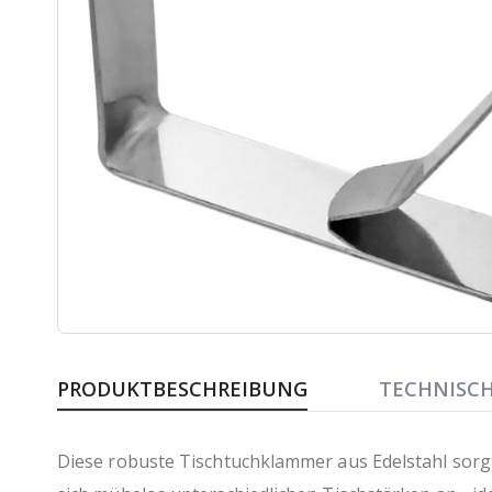
Zum
Anfang
PRODUKTBESCHREIBUNG
TECHNISC
der
Bildergalerie
springen
Diese robuste Tischtuchklammer aus Edelstahl sorgt 