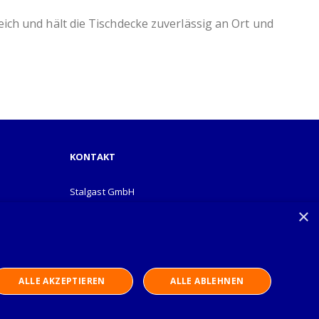
eich und hält die Tischdecke zuverlässig an Ort und
KONTAKT
Stalgast GmbH
Mary-Somerville-Str.6
×
28359 Bremen
info@stalgast.de
+49 421 408844-0
ALLE AKZEPTIEREN
ALLE ABLEHNEN