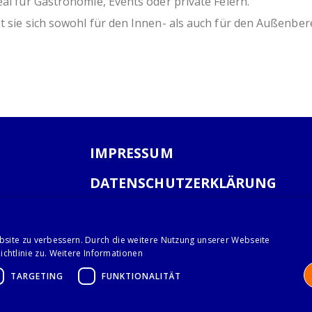
al für Gastronomie, Events oder private Feiern.
t sie sich sowohl für den Innen- als auch für den Außenber
IMPRESSUM
DATENSCHUTZERKLÄRUNG
AGB
bsite zu verbessern. Durch die weitere Nutzung unserer Webseite
chtlinie zu.
Weitere Informationen
TARGETING
FUNKTIONALITÄT