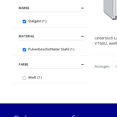
MARKE
item
Stalgast
1
MATERIAL
Untertisch L
VT66U, weiß,
item
Pulverbeschichteter Stahl
1
FARBE
Anzeigen
item
Weiß
1