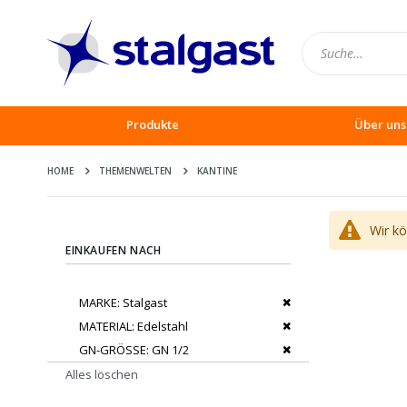
Produkte
Über uns
HOME
THEMENWELTEN
KANTINE
Wir k
EINKAUFEN NACH
Dies entfernen
MARKE
Stalgast
Dies entfernen
MATERIAL
Edelstahl
Dies entfernen
GN-GRÖSSE
GN 1/2
Alles löschen