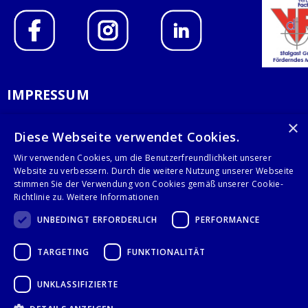
IMPRESSUM
DATENSCHUTZERKLÄRUNG
×
Diese Webseite verwendet Cookies.
AGB
Wir verwenden Cookies, um die Benutzerfreundlichkeit unserer
Website zu verbessern. Durch die weitere Nutzung unserer Webseite
KONTAKT
stimmen Sie der Verwendung von Cookies gemäß unserer Cookie-
Richtlinie zu.
Weitere Informationen
Stalgast GmbH
UNBEDINGT ERFORDERLICH
PERFORMANCE
Mary-Somerville-Str.6
28359 Bremen
TARGETING
FUNKTIONALITÄT
info@stalgast.de
+49 421 408844-0
UNKLASSIFIZIERTE