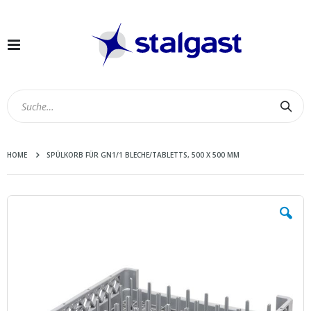
Navigation
umschalten
Suc
HOME
SPÜLKORB FÜR GN1/1 BLECHE/TABLETTS, 500 X 500 MM
Zum
Ende
der
Bildergalerie
springen