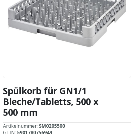
Zum
Anfang
Spülkorb für GN1/1
der
Bildergalerie
Bleche/Tabletts, 500 x
springen
500 mm
Artikelnummer:
SM0205500
GTIN:
5901780756949