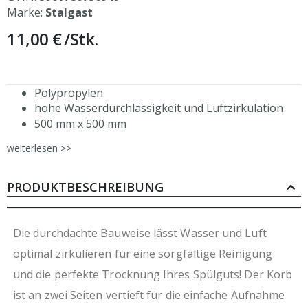
Marke:
Stalgast
11,00 €
/Stk.
Polypropylen
hohe Wasserdurchlässigkeit und Luftzirkulation
500 mm x 500 mm
allseitig Griffmulden
weiterlesen >>
langlebig, beständig, bruchstabil
thermisch belastbar
beständig gegen Säuren, Alkalien, Fette und Öl
PRODUKTBESCHREIBUNG
beugt Schäden am Spülgut vor
geringes Eigengewicht
stapelbar
Die durchdachte Bauweise lässt Wasser und Luft
recyclebar
optimal zirkulieren für eine sorgfältige Reinigung
abgestimmt auf Spülmaschinen von Stalgast
und die perfekte Trocknung Ihres Spülguts! Der Korb
ist an zwei Seiten vertieft für die einfache Aufnahme