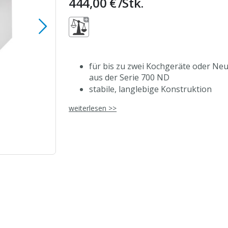
444,00 €
/Stk.
für bis zu zwei Kochgeräte oder Ne
aus der Serie 700 ND
stabile, langlebige Konstruktion
Streben aus Vierkantprofilen
weiterlesen >>
Inkl. vierfach höhenverstellbarer R
höhenverstellbare Füße (-20/+40 m
hochwertiger Edelstahl
Flügeltür zum Nachrüsten erhältlich
zur Einzelaufstellung oder Integrati
ressourcenschonende, polnische Pr