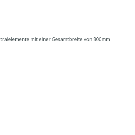
utralelemente mit einer Gesamtbreite von 800mm
egalboden
m)
on in eine Kochstrecke
oduktion