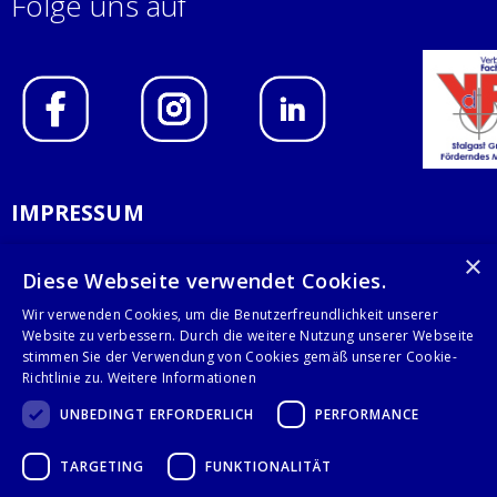
Folge uns auf
IMPRESSUM
DATENSCHUTZERKLÄRUNG
×
Diese Webseite verwendet Cookies.
AGB
Wir verwenden Cookies, um die Benutzerfreundlichkeit unserer
Website zu verbessern. Durch die weitere Nutzung unserer Webseite
KONTAKT
stimmen Sie der Verwendung von Cookies gemäß unserer Cookie-
Richtlinie zu.
Weitere Informationen
Stalgast GmbH
UNBEDINGT ERFORDERLICH
PERFORMANCE
Mary-Somerville-Str.6
28359 Bremen
TARGETING
FUNKTIONALITÄT
info@stalgast.de