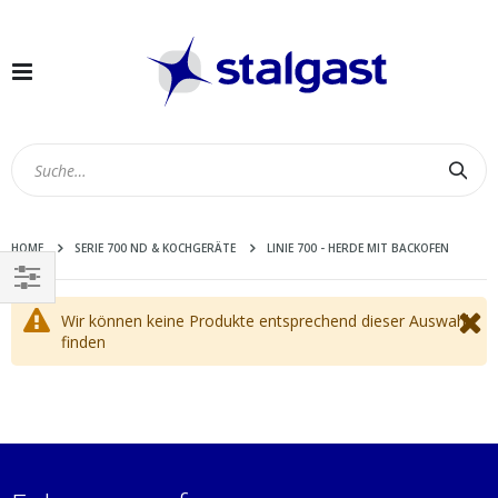
Navigation
umschalten
Suc
HOME
SERIE 700 ND & KOCHGERÄTE
LINIE 700 - HERDE MIT BACKOFEN
EINKAUFEN
Wir können keine Produkte entsprechend dieser Auswahl
NACH
finden