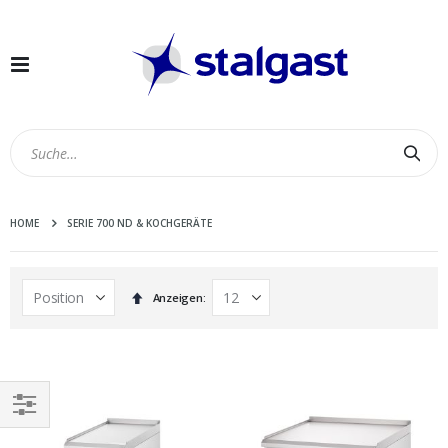
Navigation
umschalten
Suc
HOME
SERIE 700 ND & KOCHGERÄTE
In
Anzeigen
absteigender
Reihenfolge
EINKAUFEN