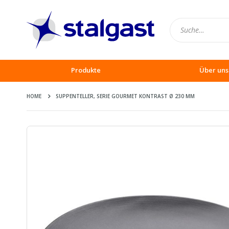
Produkte
Über uns
HOME
SUPPENTELLER, SERIE GOURMET KONTRAST Ø 230 MM
Zum
Ende
der
Bildergalerie
springen