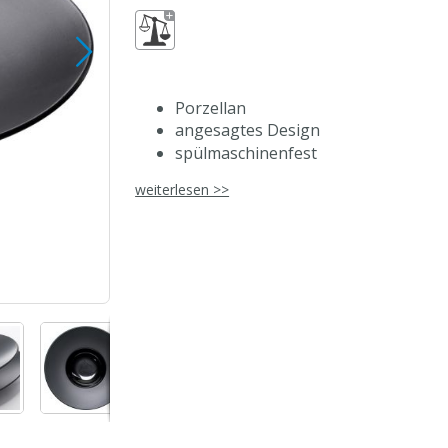
Porzellan
angesagtes Design
spülmaschinenfest
mikrowellengeeignet
weiterlesen >>
Serie untereinander frei kombinierb
für den Einsatz in der gehobenen G
Angaben zu Abmessungen und Füllm
Preis pro Stück