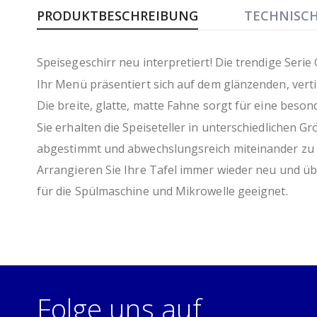
Anfang
PRODUKTBESCHREIBUNG
TECHNISC
der
Bildergalerie
springen
Speisegeschirr neu interpretiert! Die trendige Seri
Ihr Menü präsentiert sich auf dem glänzenden, vert
Die breite, glatte, matte Fahne sorgt für eine beson
Sie erhalten die Speiseteller in unterschiedlichen G
abgestimmt und abwechslungsreich miteinander zu
Arrangieren Sie Ihre Tafel immer wieder neu und üb
für die Spülmaschine und Mikrowelle geeignet.
Folge uns auf