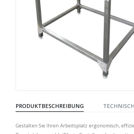
Zum
Anfang
PRODUKTBESCHREIBUNG
TECHNISC
der
Bildergalerie
springen
Gestalten Sie Ihren Arbeitsplatz ergonomisch, effizi