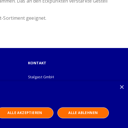
sammen. Das an den Eckpunkten verstärkte Gestell
t-Sortiment geeignet.
KONTAKT
Stalgast GmbH
Mary-Somerville-Str.6
×
28359 Bremen
info@stalgast.de
+49 421 408844-0
ALLE AKZEPTIEREN
ALLE ABLEHNEN