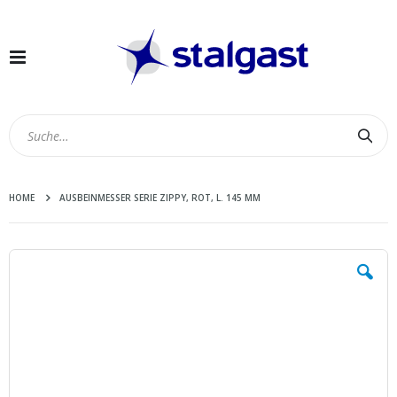
Navigation
umschalten
Suc
HOME
AUSBEINMESSER SERIE ZIPPY, ROT, L. 145 MM
Zum
Ende
der
Bildergalerie
springen