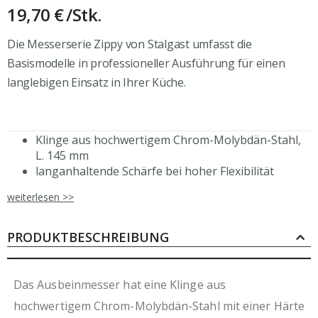
19,70 €
/Stk.
Die Messerserie Zippy von Stalgast umfasst die
Basismodelle in professioneller Ausführung für einen
langlebigen Einsatz in Ihrer Küche.
Klinge aus hochwertigem Chrom-Molybdän-Stahl,
L. 145 mm
langanhaltende Schärfe bei hoher Flexibilität
ergonomischer Griff aus Polypropylen
weiterlesen >>
glatter Übergang vom Griff zur Klinge verhindert
das Ansammeln von Rückständen
HACCP-Farbcodierung
PRODUKTBESCHREIBUNG
ausbalanciert
Fingerschutz für sicheres Arbeiten
spülmaschinengeeignet
Das Ausbeinmesser hat eine Klinge aus
hochwertigem Chrom-Molybdän-Stahl mit einer Härte