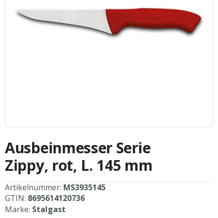
Zum
Anfang
Ausbeinmesser Serie
der
Bildergalerie
Zippy, rot, L. 145 mm
springen
Artikelnummer:
MS3935145
GTIN:
8695614120736
Marke:
Stalgast