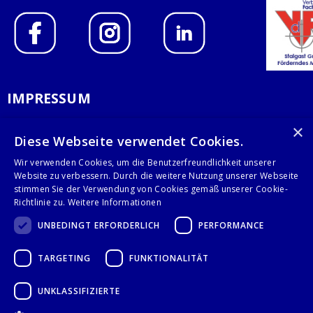
IMPRESSUM
DATENSCHUTZERKLÄRUNG
×
Diese Webseite verwendet Cookies.
AGB
Wir verwenden Cookies, um die Benutzerfreundlichkeit unserer
Website zu verbessern. Durch die weitere Nutzung unserer Webseite
KONTAKT
stimmen Sie der Verwendung von Cookies gemäß unserer Cookie-
Richtlinie zu.
Weitere Informationen
Stalgast GmbH
UNBEDINGT ERFORDERLICH
PERFORMANCE
Mary-Somerville-Str.6
28359 Bremen
TARGETING
FUNKTIONALITÄT
info@stalgast.de
+49 421 408844-0
UNKLASSIFIZIERTE