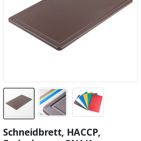
Zum
Anfang
Schneidbrett, HACCP,
der
Bildergalerie