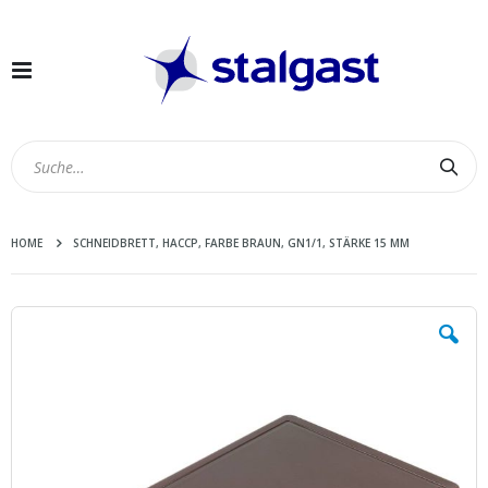
Navigation
umschalten
Suc
HOME
SCHNEIDBRETT, HACCP, FARBE BRAUN, GN1/1, STÄRKE 15 MM
Zum
Ende
der
Bildergalerie
springen