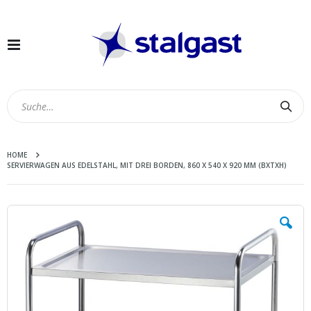
Navigation
umschalten
Suc
HOME
SERVIERWAGEN AUS EDELSTAHL, MIT DREI BORDEN, 860 X 540 X 920 MM (BXTXH)
Zum
Ende
der
Bildergalerie
springen