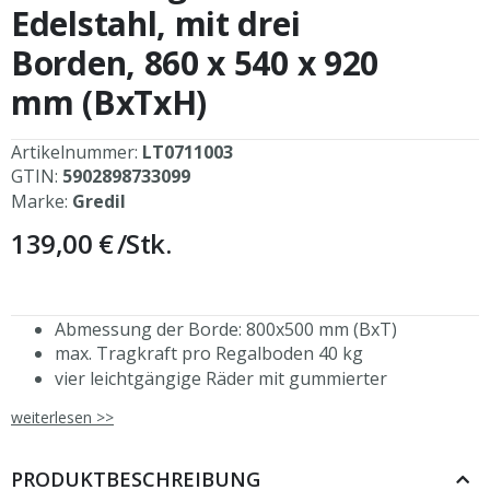
Bildergalerie
Edelstahl, mit drei
springen
Borden, 860 x 540 x 920
mm (BxTxH)
Artikelnummer:
LT0711003
GTIN:
5902898733099
Marke:
Gredil
139,00 €
/Stk.
Abmessung der Borde: 800x500 mm (BxT)
max. Tragkraft pro Regalboden 40 kg
vier leichtgängige Räder mit gummierter
Lauffläche, zwei davon mit Feststellbremse
weiterlesen >>
Gestell aus Rundrohr
inkl. Wandabweiser
hochwertiger Edelstahl
PRODUKTBESCHREIBUNG