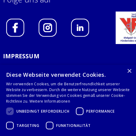
IMPRESSUM
DATENSCHUTZERKLÄRUNG
×
Diese Webseite verwendet Cookies.
AGB
Wir verwenden Cookies, um die Benutzerfreundlichkeit unserer
Website zu verbessern. Durch die weitere Nutzung unserer Webseite
KONTAKT
stimmen Sie der Verwendung von Cookies gemäß unserer Cookie-
Richtlinie zu.
Weitere Informationen
Stalgast GmbH
UNBEDINGT ERFORDERLICH
PERFORMANCE
Mary-Somerville-Str.6
28359 Bremen
TARGETING
FUNKTIONALITÄT
info@stalgast.de