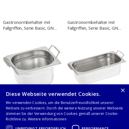
Gastronormbehälter mit
Gastronormbehälter mit
Fallgriffen, Serie Basic, GN
Fallgriffen, Serie Basic, GN
1/1, H. 150 mm
1/1, H. 100 mm
×
Diese Webseite verwendet Cookies.
Wir verwenden Cookies, um die Benutzerfreundlichkeit unserer
Website zu verbessern. Durch die weitere Nutzung unserer Webseite
Gastronormbehälter Serie
Gastronormbehälter Serie
stimmen Sie der Verwendung von Cookies gemäß unserer Cookie-
Basic, GN 1/6, 200 mm Tiefe,
Basic, GN 1/4, 200 mm Tiefe,
Richtlinie zu.
Weitere Informationen
mit Fallgriffen
mit Fallgriffen
UNBEDINGT ERFORDERLICH
PERFORMANCE