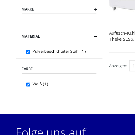
MARKE
Auftisch-Kühl
MATERIAL
Theke SES6, 
item
Pulverbeschichteter Stahl
1
Anzeigen
FARBE
item
Weiß
1
Folge uns auf