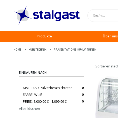
Produkte
Über uns
HOME
KÜHLTECHNIK
PRÄSENTATIONS-KÜHLVITRINEN
Sortieren nac
EINKAUFEN NACH
Dies entfernen
MATERIAL
Pulverbeschichteter Stahl
Dies entfernen
FARBE
Weiß
Dies entfernen
PREIS
1.000,00 € - 1.099,99 €
Alles löschen