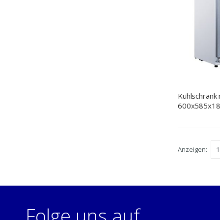
Kühlschrank 
600x585x18
400 L
Anzeigen
Folge uns auf