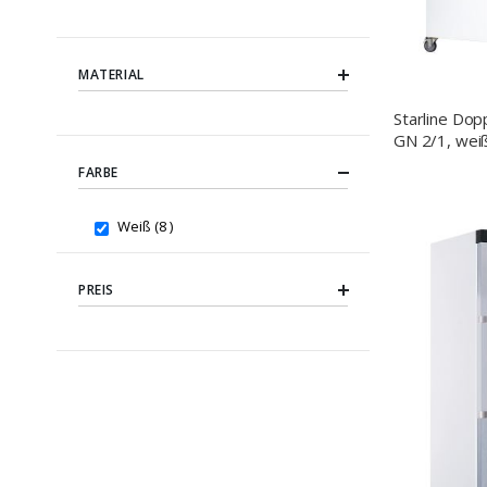
MATERIAL
Starline Dop
GN 2/1, weiß
1340x810x2
FARBE
kW
items
Weiß
8
PREIS