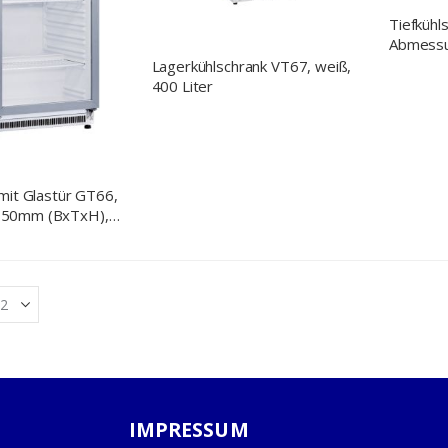
Tiefkühl
Abmessu
mm (Bx
Lagerkühlschrank VT67, weiß,
400 Liter
mit Glastür GT66,
50mm (BxTxH),
IMPRESSUM