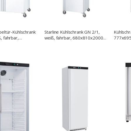
peltür-Kühlschrank
Starline Kühlschrank GN 2/1,
Kühlschr
, fahrbar,
weiß, fahrbar, 680x810x2000
777x695
000 (BxTxH), 0,35
(BxTxH), 0,175 kW
620 L