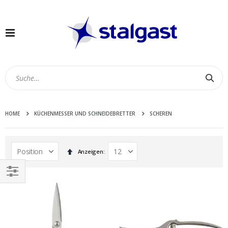
Navigation
umschalten
Suc
HOME
KÜCHENMESSER UND SCHNEIDEBRETTER
SCHEREN
In
Anzeigen
absteigender
Reihenfolge
EINKAUFEN
NACH