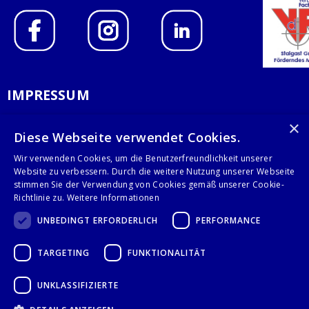
IMPRESSUM
DATENSCHUTZERKLÄRUNG
×
Diese Webseite verwendet Cookies.
AGB
Wir verwenden Cookies, um die Benutzerfreundlichkeit unserer
Website zu verbessern. Durch die weitere Nutzung unserer Webseite
KONTAKT
stimmen Sie der Verwendung von Cookies gemäß unserer Cookie-
Richtlinie zu.
Weitere Informationen
Stalgast GmbH
UNBEDINGT ERFORDERLICH
PERFORMANCE
Mary-Somerville-Str.6
28359 Bremen
TARGETING
FUNKTIONALITÄT
info@stalgast.de
+49 421 408844-0
UNKLASSIFIZIERTE